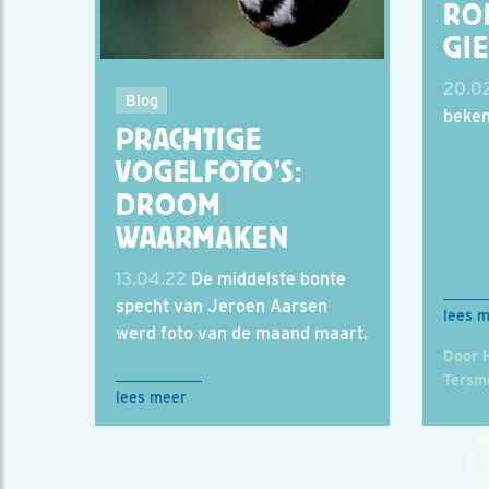
RO
GI
20.02
Blog
beken
PRACHTIGE
VOGELFOTO’S:
DROOM
WAARMAKEN
13.04.22
De middelste bonte
specht van Jeroen Aarsen
lees 
werd foto van de maand maart.
Door 
Tersm
lees meer