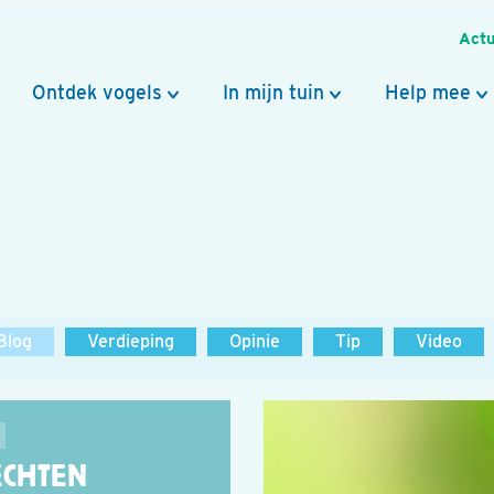
Actu
Ontdek vogels
In mijn tuin
Help mee
Blog
Verdieping
Opinie
Tip
Video
ECHTEN