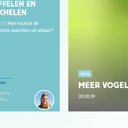
FFELEN EN
ECHELEN
.21
Hoe houd je de
dste spechten uit elkaar?
Blog
MEER VOGE
meer
Hanne
30.10.19
ette