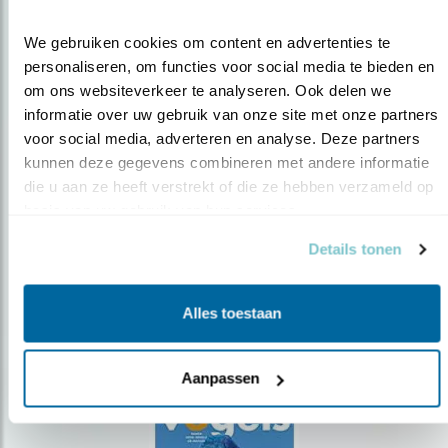
We gebruiken cookies om content en advertenties te 
personaliseren, om functies voor social media te bieden en 
om ons websiteverkeer te analyseren. Ook delen we 
informatie over uw gebruik van onze site met onze partners 
Op de hoogte blijven?
voor social media, adverteren en analyse. Deze partners 
Meld je aan en ontvang nieuws, inspiratie, acties en tips
kunnen deze gegevens combineren met andere informatie 
over vogels en activiteiten van Vogelbescherming.
die u aan ze heeft verstrekt of die ze hebben verzameld op 
basis van uw gebruik van hun services.
AANMELDEN VOGELNIEUWS
Details tonen
Volg ons via social media
Alles toestaan
Aanpassen