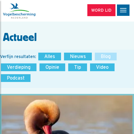
WORD LID
Men
Actueel
Alles
Nieuws
Blog
Verfijn resultaten:
Verdieping
Opinie
Tip
Video
Podcast