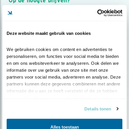
Op de hoogte blijven?
Meld je aan en ontvang nieuws, inspiratie, acties en tips
over vogels en activiteiten van Vogelbescherming.
AANMELDEN VOGELNIEUWS
Deze website maakt gebruik van cookies
Volg ons via social media
We gebruiken cookies om content en advertenties te 
personaliseren, om functies voor social media te bieden 
en om ons websiteverkeer te analyseren. Ook delen we 
informatie over uw gebruik van onze site met onze 
partners voor social media, adverteren en analyse. Deze 
partners kunnen deze gegevens combineren met andere 
informatie die u aan ze heeft verstrekt of die ze hebben 
verzameld op basis van uw gebruik van hun services.
Details tonen
Alles toestaan