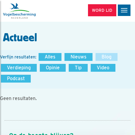
WORD LID
Men
Actueel
Alles
Nieuws
Blog
Verfijn resultaten:
Verdieping
Opinie
Tip
Video
Podcast
Geen resultaten.