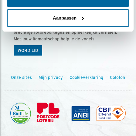
Ontvang 5 x Vogels voor € 36,00 per jaar
Aanpassen
Vogels is het tijdschrift voor onze leden, met
prachtige fotoreportages en opmerkelijke verhalen.
Met jouw lidmaatschap help je de vogels.
WORD LID
Onze sites
Mijn privacy
Cookieverklaring
Colofon