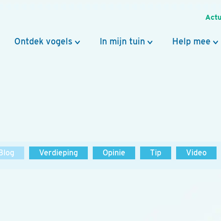
Actu
Ontdek vogels
In mijn tuin
Help mee
Blog
Verdieping
Opinie
Tip
Video