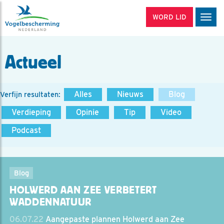
WORD LID
Men
Actueel
Alles
Nieuws
Blog
Verfijn resultaten:
Verdieping
Opinie
Tip
Video
Podcast
Blog
HOLWERD AAN ZEE VERBETERT
WADDENNATUUR
06.07.22
Aangepaste plannen Holwerd aan Zee