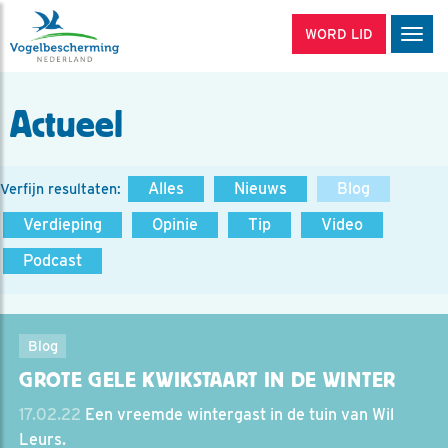
WORD LID
Men
Actueel
Alles
Nieuws
Blog
Verfijn resultaten:
Verdieping
Opinie
Tip
Video
Podcast
Blog
GROTE GELE KWIKSTAART IN DE WINTER
17.02.22
Een vreemde wintergast in de tuin van Wil
Leurs.