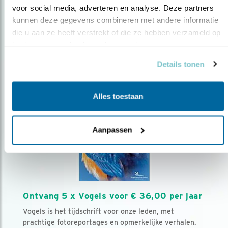
voor social media, adverteren en analyse. Deze partners 
kunnen deze gegevens combineren met andere informatie 
Volg ons via social media
die u aan ze heeft verstrekt of die ze hebben verzameld op 
basis van uw gebruik van hun services.
Details tonen
Alles toestaan
Aanpassen
Ontvang 5 x Vogels voor € 36,00 per jaar
Vogels is het tijdschrift voor onze leden, met
prachtige fotoreportages en opmerkelijke verhalen.