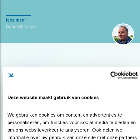
lees meer
Door Wil Leurs
Deze website maakt gebruik van cookies
Op de hoogte blijven?
Meld je aan en ontvang nieuws, inspiratie, acties en tips
We gebruiken cookies om content en advertenties te 
over vogels en activiteiten van Vogelbescherming.
personaliseren, om functies voor social media te bieden en 
om ons websiteverkeer te analyseren. Ook delen we 
AANMELDEN VOGELNIEUWS
informatie over uw gebruik van onze site met onze partners 