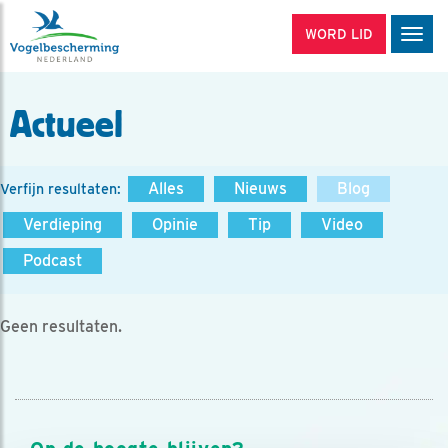
WORD LID
Men
Actueel
Alles
Nieuws
Blog
Verfijn resultaten:
Verdieping
Opinie
Tip
Video
Podcast
Geen resultaten.