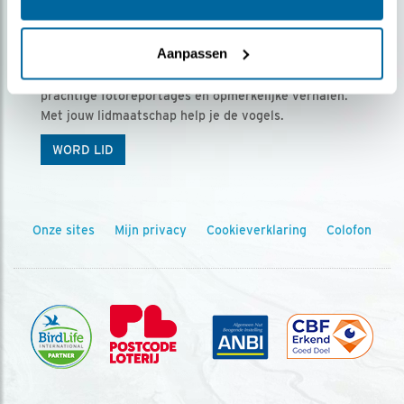
Ontvang 5 x Vogels voor € 36,00 per jaar
Aanpassen
Vogels is het tijdschrift voor onze leden, met
prachtige fotoreportages en opmerkelijke verhalen.
Met jouw lidmaatschap help je de vogels.
WORD LID
Onze sites
Mijn privacy
Cookieverklaring
Colofon