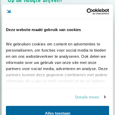
Op de hoogte blijven?
Meld je aan en ontvang nieuws, inspiratie, acties en tips
over vogels en activiteiten van Vogelbescherming.
AANMELDEN VOGELNIEUWS
Deze website maakt gebruik van cookies
Volg ons via social media
We gebruiken cookies om content en advertenties te 
personaliseren, om functies voor social media te bieden 
en om ons websiteverkeer te analyseren. Ook delen we 
informatie over uw gebruik van onze site met onze 
partners voor social media, adverteren en analyse. Deze 
partners kunnen deze gegevens combineren met andere 
informatie die u aan ze heeft verstrekt of die ze hebben 
verzameld op basis van uw gebruik van hun services.
Details tonen
Alles toestaan