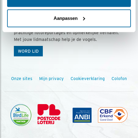
Ontvang 5 x Vogels voor € 36,00 per jaar
Aanpassen
Vogels is het tijdschrift voor onze leden, met
prachtige fotoreportages en opmerkelijke verhalen.
Met jouw lidmaatschap help je de vogels.
WORD LID
Onze sites
Mijn privacy
Cookieverklaring
Colofon