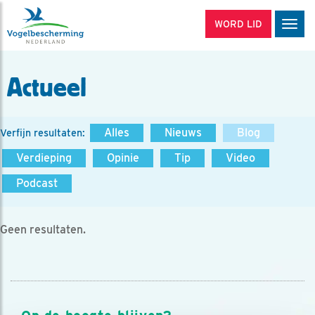
WORD LID
Men
Actueel
Alles
Nieuws
Blog
Verfijn resultaten:
Verdieping
Opinie
Tip
Video
Podcast
Geen resultaten.