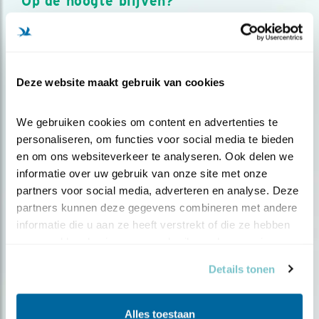
Op de hoogte blijven?
Meld je aan en ontvang nieuws, inspiratie, acties en tips
over vogels en activiteiten van Vogelbescherming.
AANMELDEN VOGELNIEUWS
Deze website maakt gebruik van cookies
Volg ons via social media
We gebruiken cookies om content en advertenties te 
personaliseren, om functies voor social media te bieden 
en om ons websiteverkeer te analyseren. Ook delen we 
informatie over uw gebruik van onze site met onze 
partners voor social media, adverteren en analyse. Deze 
partners kunnen deze gegevens combineren met andere 
informatie die u aan ze heeft verstrekt of die ze hebben 
verzameld op basis van uw gebruik van hun services.
Details tonen
Alles toestaan