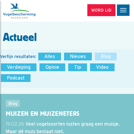
WORD LID
Men
Actueel
Alles
Nieuws
Blog
Verfijn resultaten:
Verdieping
Opinie
Tip
Video
Podcast
Blog
MUIZEN EN MUIZENETERS
19.02.26
Veel vogelsoorten lusten graag een muisje.
Maar dé muis bestaat niet.