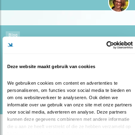
Blog
MET DEZE 7 VOGELS GAAT HET GEWOON
GOED
15.06.21
Tijd om eens stil te staan bij de fraaie vogels
Deze website maakt gebruik van cookies
die het supergoed doen.
We gebruiken cookies om content en advertenties te 
personaliseren, om functies voor social media te bieden en 
lees meer
om ons websiteverkeer te analyseren. Ook delen we 
Door Jeanet van Zoelen
informatie over uw gebruik van onze site met onze partners 
voor social media, adverteren en analyse. Deze partners 
kunnen deze gegevens combineren met andere informatie 
die u aan ze heeft verstrekt of die ze hebben verzameld op 
basis van uw gebruik van hun services.