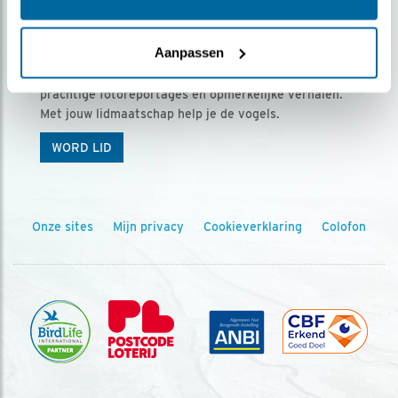
Ontvang 5 x Vogels voor € 36,00 per jaar
Aanpassen
Vogels is het tijdschrift voor onze leden, met
prachtige fotoreportages en opmerkelijke verhalen.
Met jouw lidmaatschap help je de vogels.
WORD LID
Onze sites
Mijn privacy
Cookieverklaring
Colofon