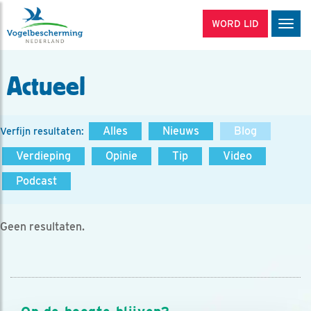
WORD LID
Men
Actueel
Alles
Nieuws
Blog
Verfijn resultaten:
Verdieping
Opinie
Tip
Video
Podcast
Geen resultaten.