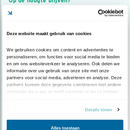
Op de hoogte blijven?
Meld je aan en ontvang nieuws, inspiratie, acties en tips
over vogels en activiteiten van Vogelbescherming.
AANMELDEN VOGELNIEUWS
Deze website maakt gebruik van cookies
Volg ons via social media
We gebruiken cookies om content en advertenties te 
personaliseren, om functies voor social media te bieden 
en om ons websiteverkeer te analyseren. Ook delen we 
informatie over uw gebruik van onze site met onze 
partners voor social media, adverteren en analyse. Deze 
partners kunnen deze gegevens combineren met andere 
informatie die u aan ze heeft verstrekt of die ze hebben 
verzameld op basis van uw gebruik van hun services.
Details tonen
Alles toestaan