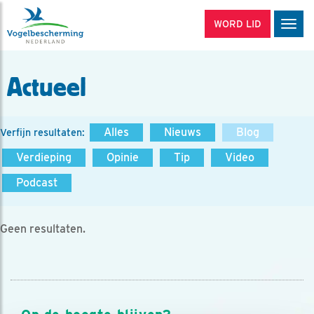
WORD LID
Men
Actueel
Alles
Nieuws
Blog
Verfijn resultaten:
Verdieping
Opinie
Tip
Video
Podcast
Geen resultaten.