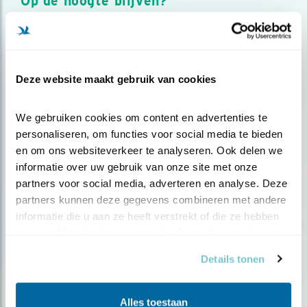
Op de hoogte blijven?
Meld je aan en ontvang nieuws, inspiratie, acties en tips
over vogels en activiteiten van Vogelbescherming.
AANMELDEN VOGELNIEUWS
Deze website maakt gebruik van cookies
Volg ons via social media
We gebruiken cookies om content en advertenties te 
personaliseren, om functies voor social media te bieden 
en om ons websiteverkeer te analyseren. Ook delen we 
informatie over uw gebruik van onze site met onze 
partners voor social media, adverteren en analyse. Deze 
partners kunnen deze gegevens combineren met andere 
informatie die u aan ze heeft verstrekt of die ze hebben 
verzameld op basis van uw gebruik van hun services.
Details tonen
Alles toestaan