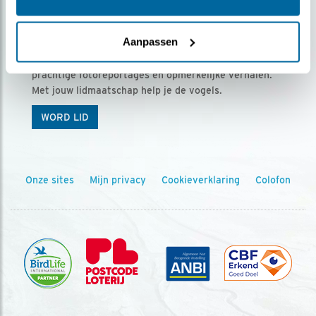
Ontvang 5 x Vogels voor € 36,00 per jaar
Aanpassen
Vogels is het tijdschrift voor onze leden, met
prachtige fotoreportages en opmerkelijke verhalen.
Met jouw lidmaatschap help je de vogels.
WORD LID
Onze sites
Mijn privacy
Cookieverklaring
Colofon