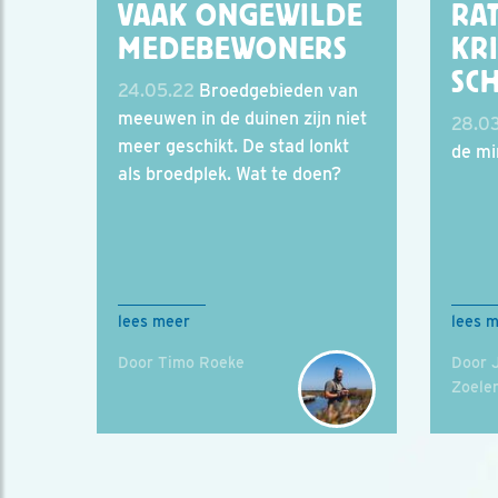
VAAK ONGEWILDE
RA
MEDEBEWONERS
KR
SCH
24.05.22
Broedgebieden van
meeuwen in de duinen zijn niet
28.0
meer geschikt. De stad lonkt
de mi
als broedplek. Wat te doen?
lees meer
lees 
Door Timo Roeke
Door 
Zoele