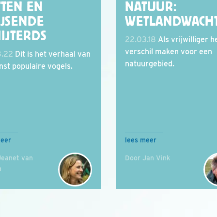
TTEN EN
NATUUR:
IJSENDE
WETLANDWACH
IJTERDS
22.03.18
Als vrijwilliger h
verschil maken voor een
3.22
Dit is het verhaal van
natuurgebied.
nst populaire vogels.
meer
lees meer
Jeanet van
Door Jan Vink
n