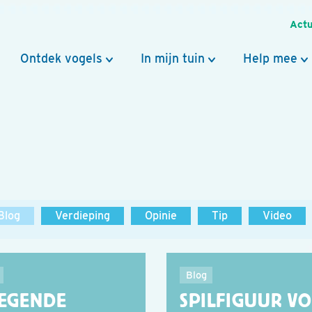
Actu
Ontdek vogels
In mijn tuin
Help mee
Blog
Verdieping
Opinie
Tip
Video
Blog
IEGENDE
SPILFIGUUR V