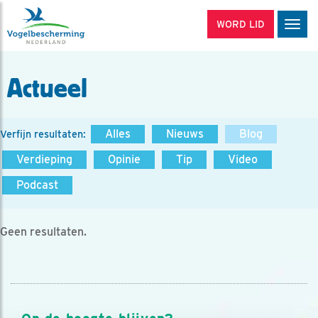
WORD LID
Men
Actueel
Alles
Nieuws
Blog
Verfijn resultaten:
Verdieping
Opinie
Tip
Video
Podcast
Geen resultaten.