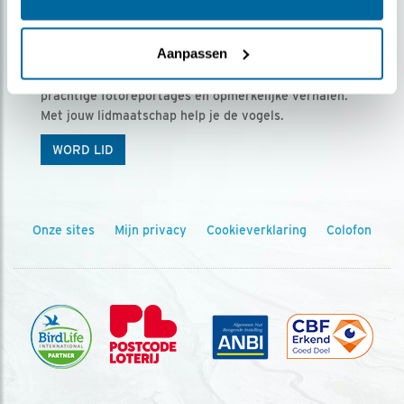
Ontvang 5 x Vogels voor € 36,00 per jaar
Aanpassen
Vogels is het tijdschrift voor onze leden, met
prachtige fotoreportages en opmerkelijke verhalen.
Met jouw lidmaatschap help je de vogels.
WORD LID
Onze sites
Mijn privacy
Cookieverklaring
Colofon