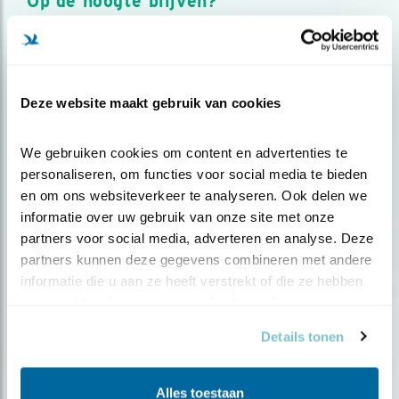
Op de hoogte blijven?
Meld je aan en ontvang nieuws, inspiratie, acties en tips
over vogels en activiteiten van Vogelbescherming.
AANMELDEN VOGELNIEUWS
Deze website maakt gebruik van cookies
Volg ons via social media
We gebruiken cookies om content en advertenties te 
personaliseren, om functies voor social media te bieden 
en om ons websiteverkeer te analyseren. Ook delen we 
informatie over uw gebruik van onze site met onze 
partners voor social media, adverteren en analyse. Deze 
partners kunnen deze gegevens combineren met andere 
informatie die u aan ze heeft verstrekt of die ze hebben 
verzameld op basis van uw gebruik van hun services.
Details tonen
Alles toestaan