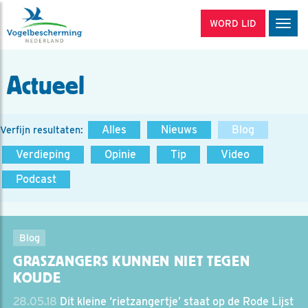
WORD LID
Men
Actueel
Alles
Nieuws
Blog
Verfijn resultaten:
Verdieping
Opinie
Tip
Video
Podcast
Blog
GRASZANGERS KUNNEN NIET TEGEN
KOUDE
28.05.18
Dit kleine ‘rietzangertje’ staat op de Rode Lijst