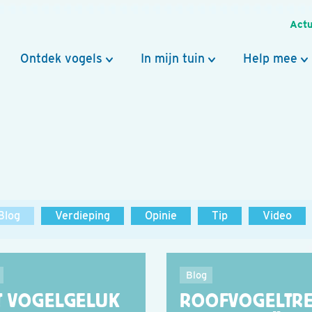
Actu
Ontdek vogels
In mijn tuin
Help mee
Blog
Verdieping
Opinie
Tip
Video
Blog
T VOGELGELUK
ROOFVOGELTR