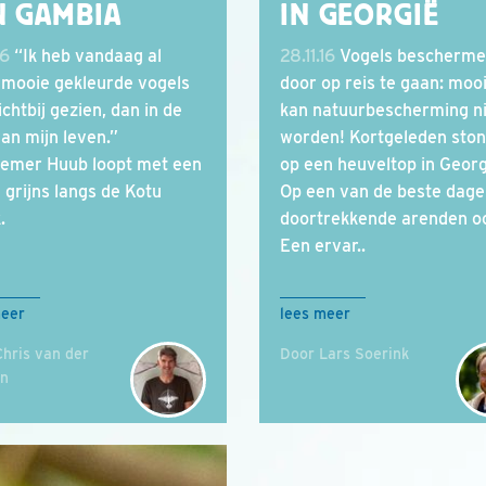
N GAMBIA
IN GEORGIË
16
“Ik heb vandaag al
28.11.16
Vogels bescherm
mooie gekleurde vogels
door op reis te gaan: moo
chtbij gezien, dan in de
kan natuurbescherming n
van mijn leven.”
worden! Kortgeleden ston
emer Huub loopt met een
op een heuveltop in Georg
 grijns langs de Kotu
Op een van de beste dag
.
doortrekkende arenden oo
Een ervar..
meer
lees meer
hris van der
Door Lars Soerink
en