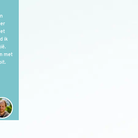
en
ier
iet
d ik
ië.
en met
it.