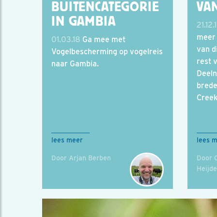
BUITENCATEGORIE
VA
IN GAMBIA
21.12.
meer 
01.03.18
Ga mee met
van di
Vogelbescherming op vogelreis
rest 
naar Gambia.
Deeln
brede
Creek
lees meer
lees 
Door Arjan Berben
Door C
Heijd