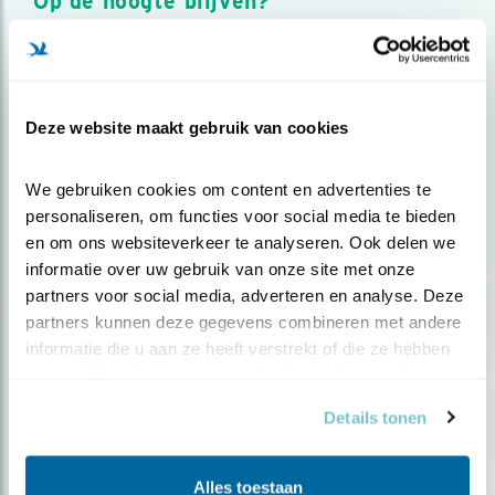
Op de hoogte blijven?
Meld je aan en ontvang nieuws, inspiratie, acties en tips
over vogels en activiteiten van Vogelbescherming.
AANMELDEN VOGELNIEUWS
Deze website maakt gebruik van cookies
Volg ons via social media
We gebruiken cookies om content en advertenties te 
personaliseren, om functies voor social media te bieden 
en om ons websiteverkeer te analyseren. Ook delen we 
informatie over uw gebruik van onze site met onze 
partners voor social media, adverteren en analyse. Deze 
partners kunnen deze gegevens combineren met andere 
informatie die u aan ze heeft verstrekt of die ze hebben 
verzameld op basis van uw gebruik van hun services.
Details tonen
Alles toestaan