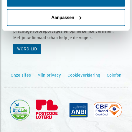
Ontvang 5 x Vogels voor € 36,00 per jaar
Aanpassen
Vogels is het tijdschrift voor onze leden, met
prachtige fotoreportages en opmerkelijke verhalen.
Met jouw lidmaatschap help je de vogels.
WORD LID
Onze sites
Mijn privacy
Cookieverklaring
Colofon