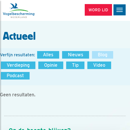
WORD LID
Men
Actueel
Alles
Nieuws
Blog
Verfijn resultaten:
Verdieping
Opinie
Tip
Video
Podcast
Geen resultaten.