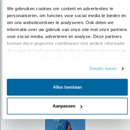
We gebruiken cookies om content en advertenties te 
personaliseren, om functies voor social media te bieden en 
om ons websiteverkeer te analyseren. Ook delen we 
Op de hoogte blijven?
informatie over uw gebruik van onze site met onze partners 
voor social media, adverteren en analyse. Deze partners 
Meld je aan en ontvang nieuws, inspiratie, acties en tips
kunnen deze gegevens combineren met andere informatie 
over vogels en activiteiten van Vogelbescherming.
die u aan ze heeft verstrekt of die ze hebben verzameld op 
AANMELDEN VOGELNIEUWS
basis van uw gebruik van hun services.
Details tonen
Volg ons via social media
Alles toestaan
Aanpassen