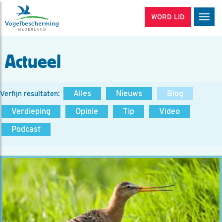
WORD LID
Men
Actueel
Alles
Nieuws
Blog
Verfijn resultaten:
Verdieping
Opinie
Tip
Video
Podcast