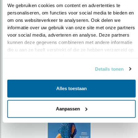
We gebruiken cookies om content en advertenties te 
personaliseren, om functies voor social media te bieden en 
om ons websiteverkeer te analyseren. Ook delen we 
Op de hoogte blijven?
informatie over uw gebruik van onze site met onze partners 
Meld je aan en ontvang nieuws, inspiratie, acties en tips
voor social media, adverteren en analyse. Deze partners 
over vogels en activiteiten van Vogelbescherming.
kunnen deze gegevens combineren met andere informatie 
die u aan ze heeft verstrekt of die ze hebben verzameld op 
AANMELDEN VOGELNIEUWS
basis van uw gebruik van hun services.
Details tonen
Volg ons via social media
Alles toestaan
Aanpassen