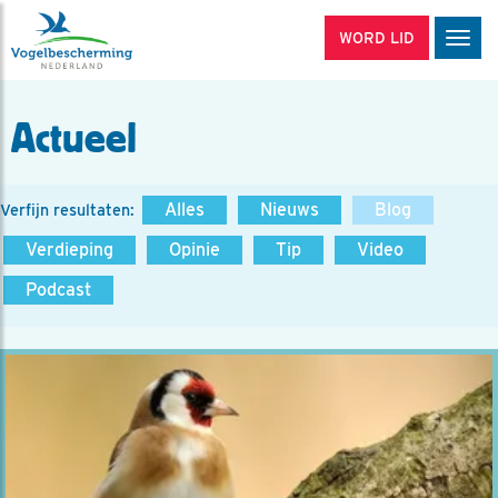
WORD LID
Men
Actueel
Alles
Nieuws
Blog
Verfijn resultaten:
Verdieping
Opinie
Tip
Video
Podcast