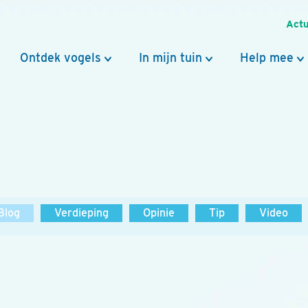
Actu
Ontdek vogels
In mijn tuin
Help mee
Blog
Verdieping
Opinie
Tip
Video