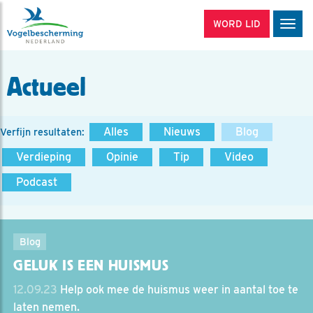
WORD LID
Men
Actueel
Alles
Nieuws
Blog
Verfijn resultaten:
Verdieping
Opinie
Tip
Video
Podcast
Blog
GELUK IS EEN HUISMUS
12.09.23
Help ook mee de huismus weer in aantal toe te
laten nemen.