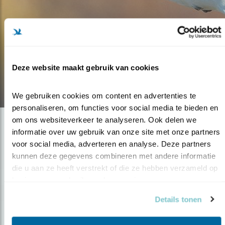
Blog
EEN BRUTE SCHOONHEID
Deze website maakt gebruik van cookies
14.12.21
We gebruiken cookies om content en advertenties te 
personaliseren, om functies voor social media te bieden en 
om ons websiteverkeer te analyseren. Ook delen we 
informatie over uw gebruik van onze site met onze partners 
voor social media, adverteren en analyse. Deze partners 
kunnen deze gegevens combineren met andere informatie 
die u aan ze heeft verstrekt of die ze hebben verzameld op 
basis van uw gebruik van hun services.
Details tonen
Op de hoogte blijven?
Meld je aan en ontvang nieuws, inspiratie, acties en tips