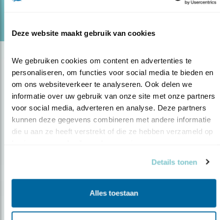
lees meer
Door Bernd de Bruijn
Deze website maakt gebruik van cookies
We gebruiken cookies om content en advertenties te 
personaliseren, om functies voor social media te bieden en 
om ons websiteverkeer te analyseren. Ook delen we 
informatie over uw gebruik van onze site met onze partners 
voor social media, adverteren en analyse. Deze partners 
kunnen deze gegevens combineren met andere informatie 
die u aan ze heeft verstrekt of die ze hebben verzameld op 
Op de hoogte blijven?
basis van uw gebruik van hun services.
Meld je aan en ontvang nieuws, inspiratie, acties en tips
Details tonen
over vogels en activiteiten van Vogelbescherming.
AANMELDEN VOGELNIEUWS
Alles toestaan
Volg ons via social media