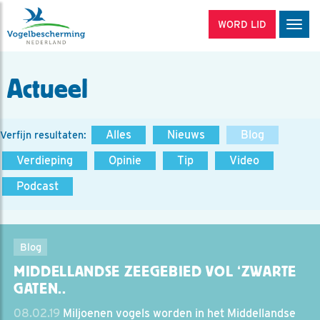
WORD LID
Men
Actueel
Alles
Nieuws
Blog
Verfijn resultaten:
Verdieping
Opinie
Tip
Video
Podcast
Blog
MIDDELLANDSE ZEEGEBIED VOL ‘ZWARTE
GATEN..
08.02.19
Miljoenen vogels worden in het Middellandse