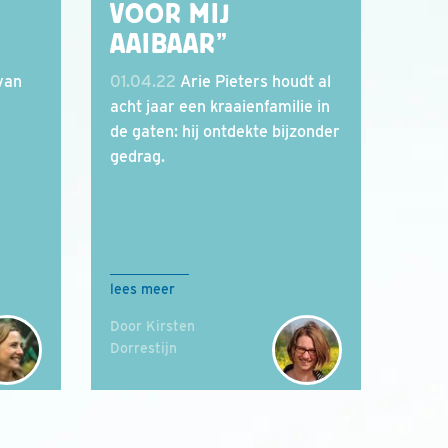
VOOR MIJ
AAIBAAR”
van
01.04.22
Arie Pieters houdt al
acht jaar een kraaienfamilie in
de gaten: hij ontdekte bijzonder
gedrag.
lees meer
Door Kirsten
Dorrestijn