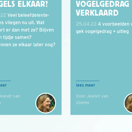
GELS ELKAAR?
VOGELGEDRAG
VERKLAARD
.22
Veel beleefdelente-
ns vliegen nu uit. Wat
25.04.22
4 voorbeelden 
rt er dan met ze? Blijven
gek vogelgedrag + uitleg
n tijdje samen?
nnen ze elkaar later nog?
meer
lees meer
Jeanet van
Door Jeanet van
n
Zoelen