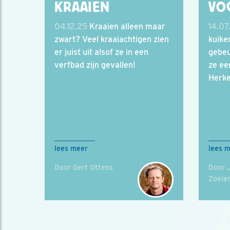
KRAAIEN
VO
04.12.25
Kraaien alleen maar
14.07
zwart? Veel kraaiachtigen zien
kuike
er juist uit alsof ze in een
gebeu
verfbad zijn gevallen!
ze ee
Herke
lees meer
lees 
Door Gert Ottens
Door 
Zoele