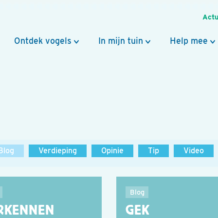
Actu
Ontdek vogels
In mijn tuin
Help mee
Blog
Verdieping
Opinie
Tip
Video
Blog
RKENNEN
GEK