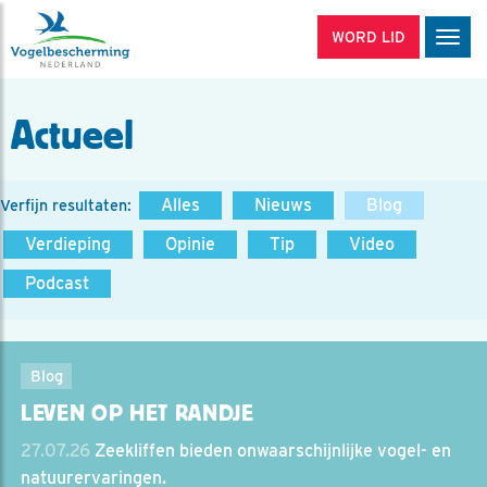
WORD LID
Men
Actueel
Alles
Nieuws
Blog
Verfijn resultaten:
Verdieping
Opinie
Tip
Video
Podcast
Blog
LEVEN OP HET RANDJE
27.07.26
Zeekliffen bieden onwaarschijnlijke vogel- en
natuurervaringen.