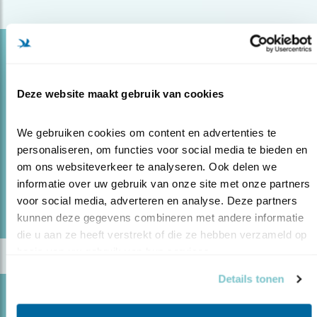
Blog
STRIJDEN TEGEN VOGELHANDEL OP JAVA
Deze website maakt gebruik van cookies
04.07.23
Indonesische vogelbeschermers zetten
eerste stappen tegen vogelhandel, met hulp uit
We gebruiken cookies om content en advertenties te 
Nederland.
personaliseren, om functies voor social media te bieden en 
om ons websiteverkeer te analyseren. Ook delen we 
informatie over uw gebruik van onze site met onze partners 
lees meer
voor social media, adverteren en analyse. Deze partners 
Door Hans Peeters
kunnen deze gegevens combineren met andere informatie 
die u aan ze heeft verstrekt of die ze hebben verzameld op 
basis van uw gebruik van hun services.
Details tonen
Blog