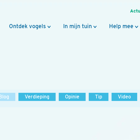
Actu
Ontdek vogels
In mijn tuin
Help mee
Blog
Verdieping
Opinie
Tip
Video