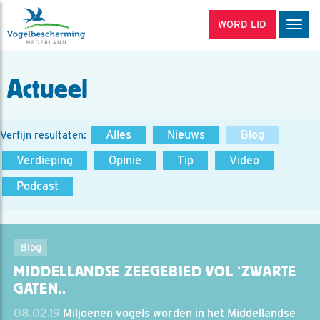
WORD LID
Men
Actueel
Alles
Nieuws
Blog
Verfijn resultaten:
Verdieping
Opinie
Tip
Video
Podcast
Blog
MIDDELLANDSE ZEEGEBIED VOL ‘ZWARTE
GATEN..
08.02.19
Miljoenen vogels worden in het Middellandse