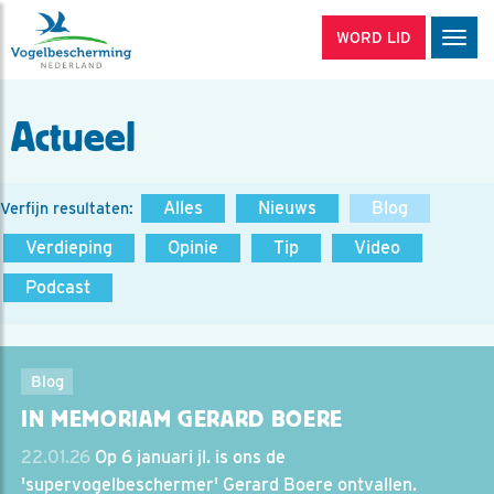
WORD LID
Men
Actueel
Alles
Nieuws
Blog
Verfijn resultaten:
Verdieping
Opinie
Tip
Video
Podcast
Blog
IN MEMORIAM GERARD BOERE
22.01.26
Op 6 januari jl. is ons de
'supervogelbeschermer' Gerard Boere ontvallen.