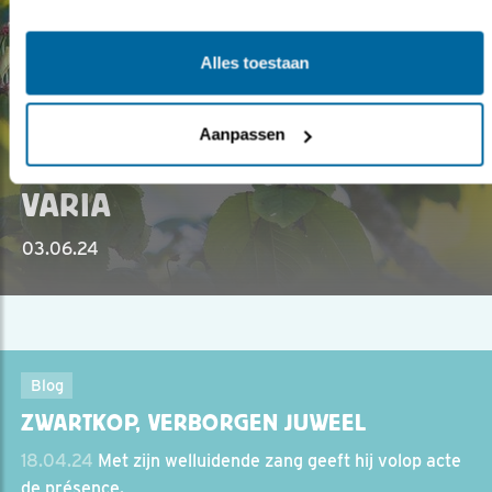
Alles toestaan
Blog
Aanpassen
DE ZANGLIJSTER, ARIA’S IN
VARIA
03.06.24
Blog
ZWARTKOP, VERBORGEN JUWEEL
18.04.24
Met zijn welluidende zang geeft hij volop acte
de présence.