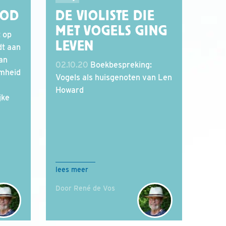
OOD
DE VIOLISTE DIE
MET VOGELS GING
 op
LEVEN
dt aan
an
02.10.20
Boekbespreking:
mheid
Vogels als huisgenoten van Len
Howard
jke
lees meer
Door René de Vos