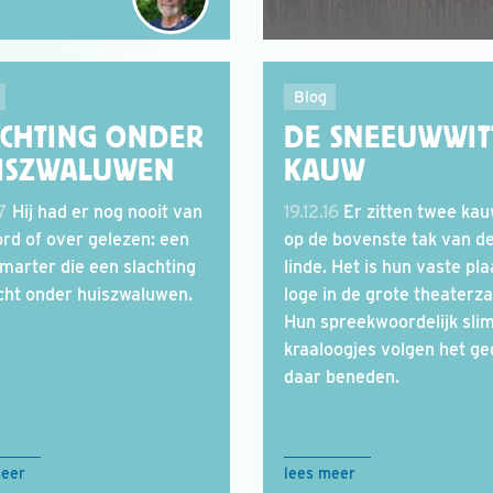
Blog
ACHTING ONDER
DE SNEEUWWIT
ISZWALUWEN
KAUW
17
Hij had er nog nooit van
19.12.16
Er zitten twee ka
rd of over gelezen: een
op de bovenste tak van de
marter die een slachting
linde. Het is hun vaste pla
cht onder huiszwaluwen.
loge in de grote theaterza
Hun spreekwoordelijk sl
kraaloogjes volgen het g
daar beneden.
meer
lees meer