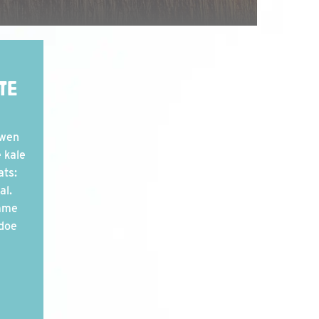
TE
uwen
 kale
ats:
al.
imme
edoe