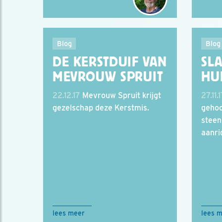
Blog
Blog
DE KERSTDUIF VAN
SL
MEVROUW SPRUIT
HU
22.12.17
Mevrouw Spruit krijgt
27.11.
gezelschap deze Kerstmis.
gehoo
steen
aanri
lees meer
lees 