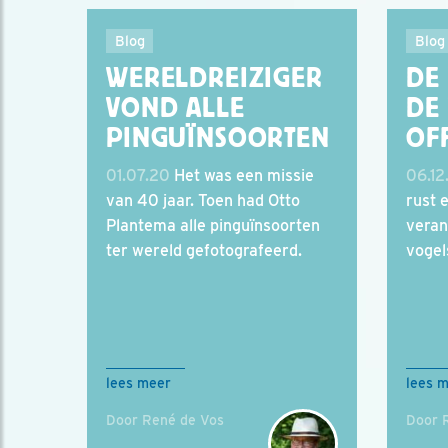
Blog
Blog
WERELDREIZIGER
DE
VOND ALLE
DE
PINGUÏNSOORTEN
OF
01.07.20
Het was een missie
06.12
van 40 jaar. Toen had Otto
rust 
Plantema alle pinguïnsoorten
veran
ter wereld gefotografeerd.
vogel
lees meer
lees 
Door René de Vos
Door 