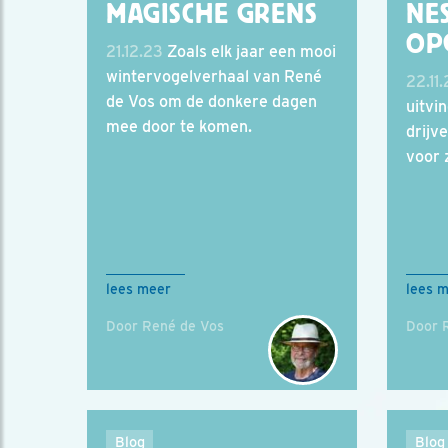
MAGISCHE GRENS
NES
OP
21.12.23
Zoals elk jaar een mooi
wintervogelverhaal van René
22.11
de Vos om de donkere dagen
uitvi
mee door te komen.
drijv
voor 
lees meer
lees 
Door René de Vos
Door 
Blog
Blog