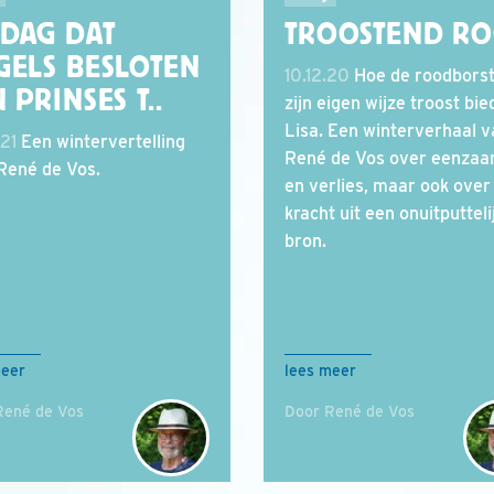
 DAG DAT
TROOSTEND R
GELS BESLOTEN
10.12.20
Hoe de roodborst
 PRINSES T..
zijn eigen wijze troost bie
Lisa. Een winterverhaal v
.21
Een wintervertelling
René de Vos over eenzaa
René de Vos.
en verlies, maar ook over
kracht uit een onuitputteli
bron.
meer
lees meer
René de Vos
Door René de Vos