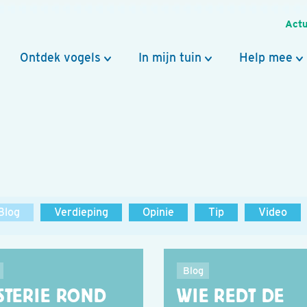
Actu
Ontdek vogels
In mijn tuin
Help mee
Blog
Verdieping
Opinie
Tip
Video
Blog
STERIE ROND
WIE REDT DE