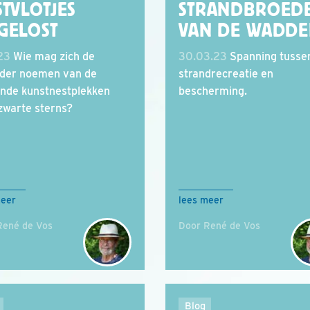
TVLOTJES
STRANDBROED
GELOST
VAN DE WADDE
.23
Wie mag zich de
30.03.23
Spanning tusse
nder noemen van de
strandrecreatie en
ende kunstnestplekken
bescherming.
zwarte sterns?
meer
lees meer
René de Vos
Door René de Vos
Blog