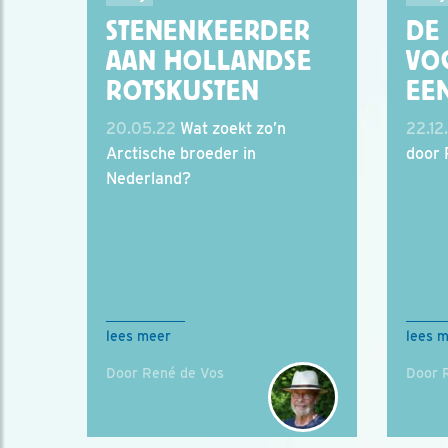
STENENKEERDER
DE
AAN HOLLANDSE
VO
ROTSKUSTEN
EEN
20.05.22
Wat zoekt zo’n
22.12
Arctische broeder in
door 
Nederland?
lees meer
lees 
Door René de Vos
Door 