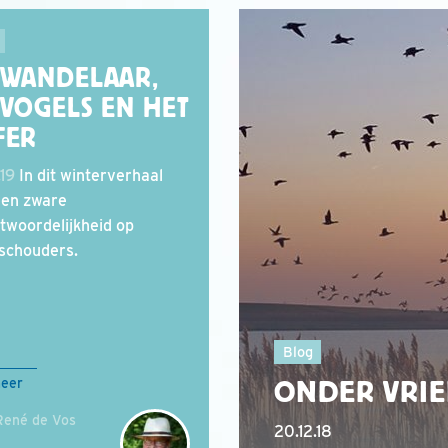
 WANDELAAR,
 VOGELS EN HET
FER
.19
In dit winterverhaal
een zware
twoordelijkheid op
schouders.
Blog
ONDER VRI
meer
René de Vos
20.12.18