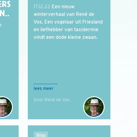
ERS
17.12.22
Een nieuw
N..
winterverhaal van René de
Vos. Een vogelaar uit Friesland
n
en liefhebber van taxidermie
vindt een dode kleine zwaan.
lees meer
Door René de Vos
Blog