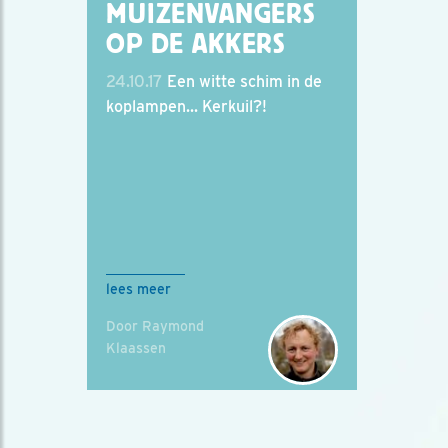
MUIZENVANGERS
OP DE AKKERS
24.10.17
Een witte schim in de
koplampen... Kerkuil?!
lees meer
Door Raymond
Klaassen