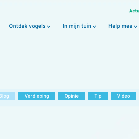
Actu
Ontdek vogels
In mijn tuin
Help mee
Blog
Verdieping
Opinie
Tip
Video