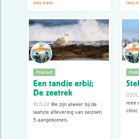
lees meer
lees 
Podcast
Podc
Een tandje erbij;
Ste
De zeetrek
03.11
mee o
10.11.22
We zijn alweer bij de
clinic
laatste aflevering van seizoen
5 aangekomen.