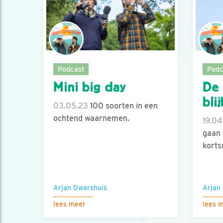
Podcast
Podc
Mini big day
De 
bli
03.05.23
100 soorten in een
ochtend waarnemen.
19.04
gaan 
korts
Arjan Dwarshuis
Arjan
lees meer
lees 