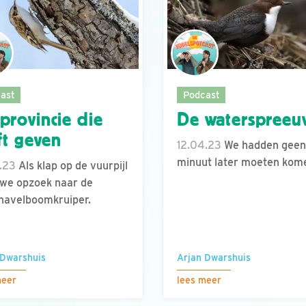
ast
Podcast
provincie die
De waterspreeu
jft geven
12.04.23
We hadden geen
minuut later moeten kome
.23
Als klap op de vuurpijl
we opzoek naar de
navelboomkruiper.
 Dwarshuis
Arjan Dwarshuis
meer
lees meer