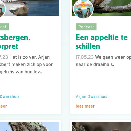
ast
Podcast
tsbergen.
Een appeltje te
rpret
schillen
7.23
Het is zo ver. Arjan
17.05.23
We gaan weer op
sbert maken zich op voor
naar de draaihals.
gelreis van hun lev..
 Dwarshuis
Arjan Dwarshuis
meer
lees meer