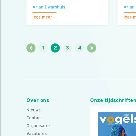
Arjan Dwarshuis
Arjan
lees meer
lees 
<
>
1
2
3
4
Over ons
Onze tijdschrifte
Nieuws
Contact
Organisatie
Vacatures