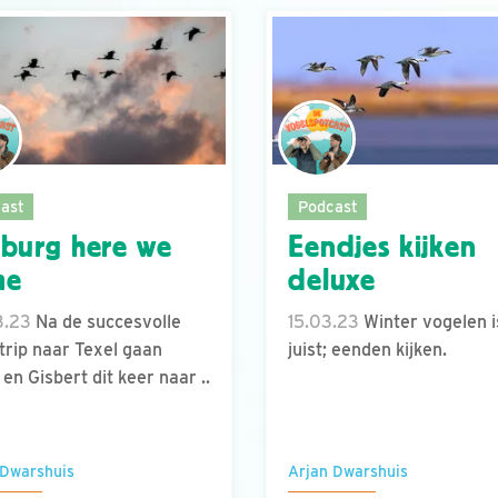
ast
Podcast
burg here we
Eendjes kijken
me
deluxe
3.23
Na de succesvolle
15.03.23
Winter vogelen is
trip naar Texel gaan
juist; eenden kijken.
 en Gisbert dit keer naar ..
 Dwarshuis
Arjan Dwarshuis