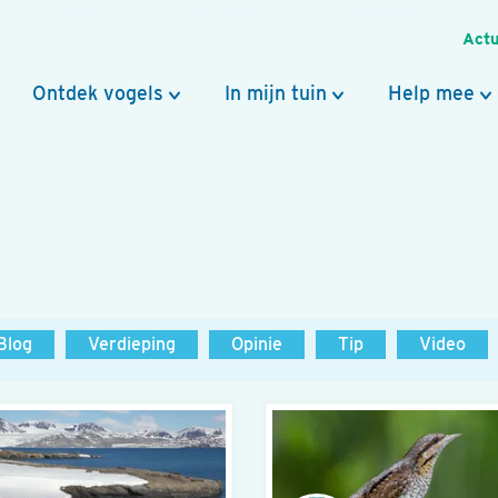
Actu
Ontdek vogels
In mijn tuin
Help mee
Blog
Verdieping
Opinie
Tip
Video