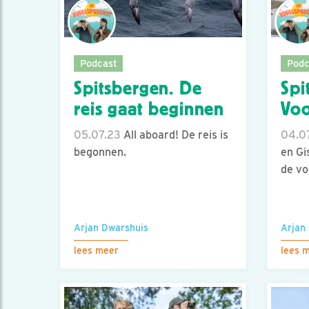
Podcast
Podc
Spitsbergen. De
Spi
reis gaat beginnen
Voo
05.07.23
All aboard! De reis is
04.0
begonnen.
en Gi
de vo
Arjan Dwarshuis
Arjan
lees meer
lees 