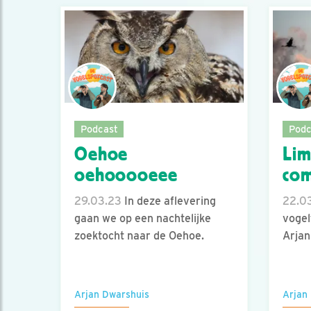
Podcast
Podc
Oehoe
Lim
oehooooeee
co
29.03.23
In deze aflevering
22.0
gaan we op een nachtelijke
vogel
zoektocht naar de Oehoe.
Arjan
Arjan Dwarshuis
Arjan