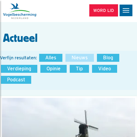
WORD LID
Men
Actueel
Alles
Nieuws
Blog
Verfijn resultaten:
Verdieping
Opinie
Tip
Video
Podcast