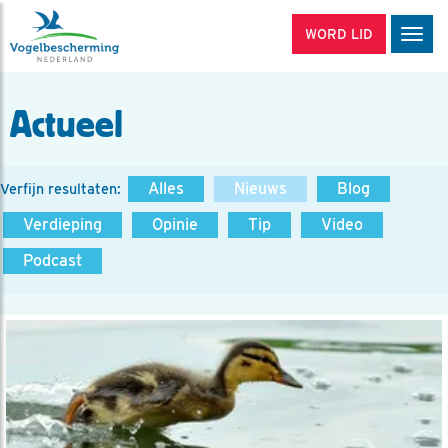
WORD LID
Men
Actueel
Alles
Nieuws
Blog
Verfijn resultaten:
Verdieping
Opinie
Tip
Video
Podcast