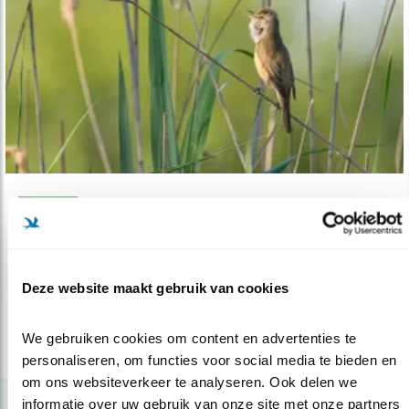
Nieuws
Grote karekiet: leefgebied onder druk
11.07.19
Zijn er mogelijkheden om het leefgebied van
Deze website maakt gebruik van cookies
deze rietvogel te herstellen?
We gebruiken cookies om content en advertenties te 
lees meer
personaliseren, om functies voor social media te bieden en 
om ons websiteverkeer te analyseren. Ook delen we 
informatie over uw gebruik van onze site met onze partners 