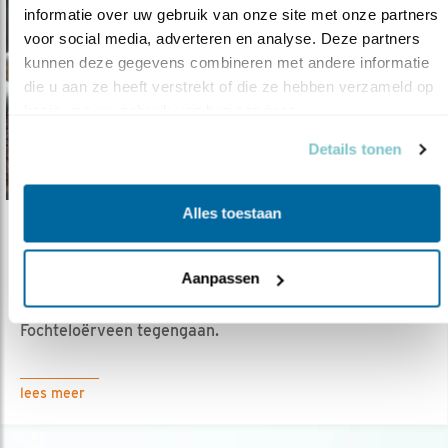
informatie over uw gebruik van onze site met onze partners 
voor social media, adverteren en analyse. Deze partners 
kunnen deze gegevens combineren met andere informatie 
die u aan ze heeft verstrekt of die ze hebben verzameld op 
basis van uw gebruik van hun services.
Details tonen
Alles toestaan
Nieuws
Drenthe moet verstoring van vogels aanpa..
Aanpassen
21.02.22
Provincie Drenthe moet verstoring
Fochteloërveen tegengaan.
lees meer