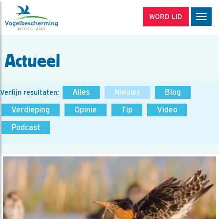
WORD LID
Men
Actueel
Alles
Nieuws
Blog
Verfijn resultaten:
Verdieping
Opinie
Tip
Video
Podcast