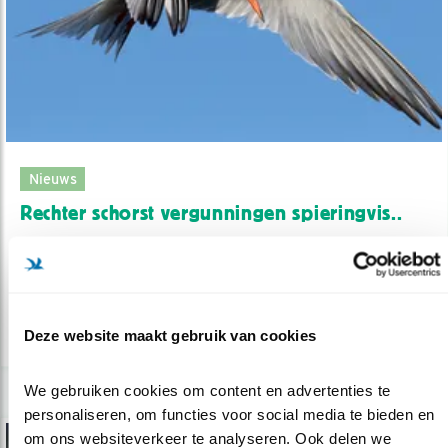
Nieuws
Rechter schorst vergunningen spieringvis..
21.02.22
Rechtbank verbiedt spieringvisserij voorlopig
bij Den Oever.
Deze website maakt gebruik van cookies
lees meer
We gebruiken cookies om content en advertenties te 
personaliseren, om functies voor social media te bieden en 
om ons websiteverkeer te analyseren. Ook delen we 