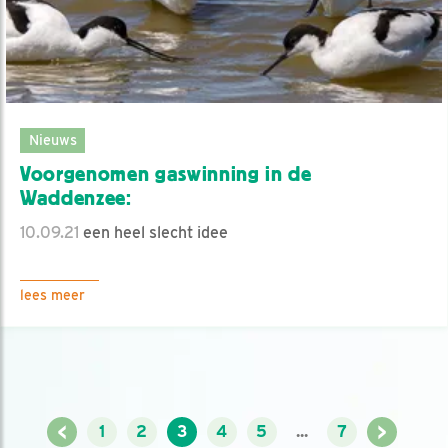
Nieuws
Voorgenomen gaswinning in de
Waddenzee:
10.09.21
een heel slecht idee
lees meer
<
>
1
2
3
4
5
...
7