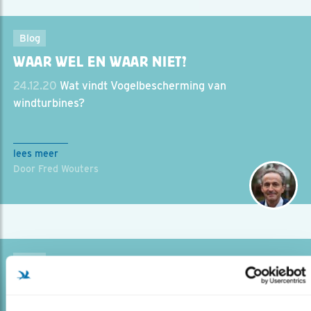
Blog
WAAR WEL EN WAAR NIET?
24.12.20
Wat vindt Vogelbescherming van
windturbines?
lees meer
Door Fred Wouters
Blog
WIJ BESCHERMEN SCHOONHEID
21.12.20
Waarom zijn mannetjesvogels meestal mooier