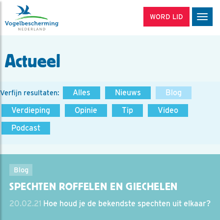
WORD LID
Men
Actueel
Alles
Nieuws
Blog
Verfijn resultaten:
Verdieping
Opinie
Tip
Video
Podcast
Blog
SPECHTEN ROFFELEN EN GIECHELEN
20.02.21
Hoe houd je de bekendste spechten uit elkaar?