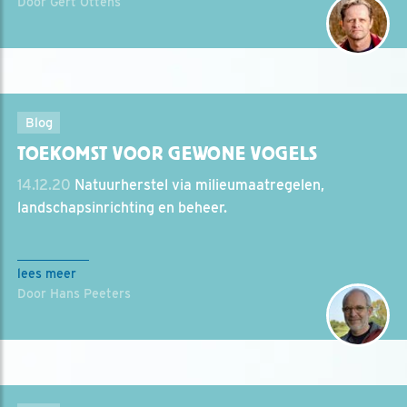
Door Gert Ottens
Blog
TOEKOMST VOOR GEWONE VOGELS
14.12.20
Natuurherstel via milieumaatregelen,
landschapsinrichting en beheer.
lees meer
Door Hans Peeters