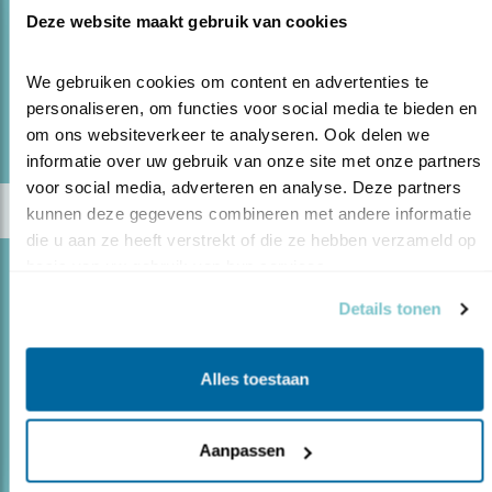
Deze website maakt gebruik van cookies
dan vrouwtjes?
We gebruiken cookies om content en advertenties te 
lees meer
personaliseren, om functies voor social media te bieden en 
Door Bernd de Bruijn
om ons websiteverkeer te analyseren. Ook delen we 
informatie over uw gebruik van onze site met onze partners 
voor social media, adverteren en analyse. Deze partners 
kunnen deze gegevens combineren met andere informatie 
die u aan ze heeft verstrekt of die ze hebben verzameld op 
basis van uw gebruik van hun services.
Blog
EEN LELIJKE EEND BESTAAT NIET!
Details tonen
21.12.20
Het staartje van de ijseend maakt hem extra
bijzonder.
Alles toestaan
Aanpassen
lees meer
Door Ruwan Aluvihare