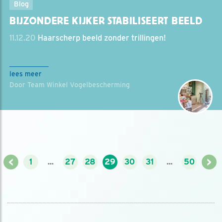
Blog
BIJZONDERE KIJKER STABILISEERT BEELD
11.12.20
Haarscherp beeld zonder trillingen!
lees meer
Door Team Winkel Vogelbescherming
<
>
1
...
27
28
29
30
31
...
50