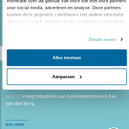
informatie over uw gebruik van onze site met onze partners 
politici zijn, voor de lange termijn bij de ambtenaar.'
voor social media, adverteren en analyse. Deze partners 
kunnen deze gegevens combineren met andere informatie 
die u aan ze heeft verstrekt of die ze hebben verzameld op 
lees meer
basis van uw gebruik van hun services.
Door Mariël Verburg
Details tonen
Alles toestaan
Blog
Aanpassen
“EEN TUIN ZONDER VOGELS IS ALS EEN
STRAN..
16.12.21
Vraag tuinadvies aan tuinvogelconsulent Bas
van den Berg.
lees meer