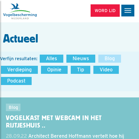
WORD LID
Men
Actueel
Alles
Nieuws
Blog
Verfijn resultaten:
Verdieping
Opinie
Tip
Video
Podcast
Blog
VOGELKAST MET WEBCAM IN HET
RIJTJESHUIS ..
28.09.22
Architect Berend Hoffmann vertelt hoe hij