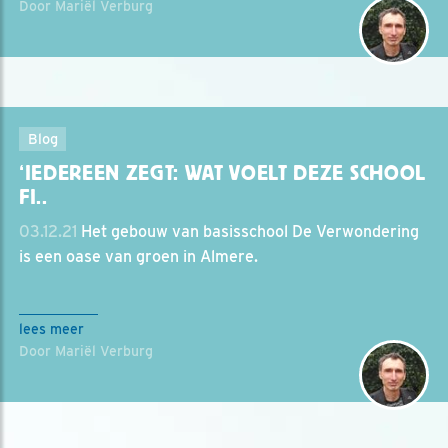
Door Mariël Verburg
Blog
‘IEDEREEN ZEGT: WAT VOELT DEZE SCHOOL
FI..
03.12.21
Het gebouw van basisschool De Verwondering
is een oase van groen in Almere.
lees meer
Door Mariël Verburg