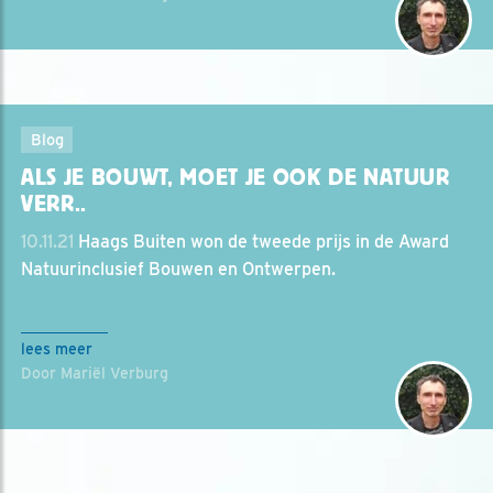
Blog
ALS JE BOUWT, MOET JE OOK DE NATUUR
VERR..
10.11.21
Haags Buiten won de tweede prijs in de Award
Natuurinclusief Bouwen en Ontwerpen.
lees meer
Door Mariël Verburg