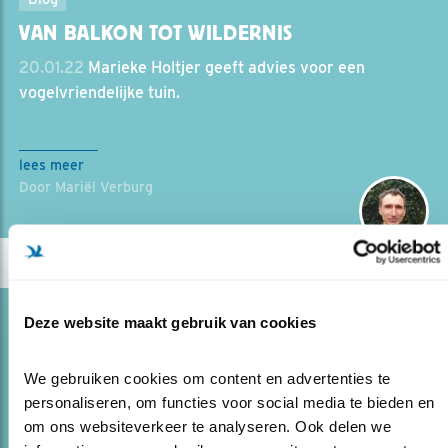
VAN BALKON TOT WILDERNIS
20.01.22
Marieke Holtjer geeft advies voor een
vogelvriendelijke tuin.
lees meer
Door Mariël Verburg
Blog
Deze website maakt gebruik van cookies
HOE KOM JE OP VOOR VOGELS IN JE
GEMEENTE..
We gebruiken cookies om content en advertenties te 
personaliseren, om functies voor social media te bieden en 
15.01.22
Ervaringsdeskundige Sander Elzerman deelt
om ons websiteverkeer te analyseren. Ook delen we 
zijn tips en valkuilen. 'Voor een leuke actie moet je bij