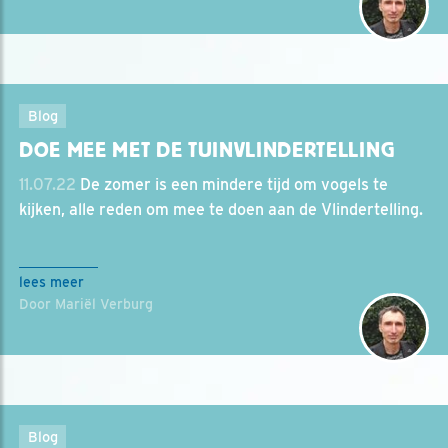
Blog
DOE MEE MET DE TUINVLINDERTELLING
11.07.22
De zomer is een mindere tijd om vogels te
kijken, alle reden om mee te doen aan de Vlindertelling.
lees meer
Door Mariël Verburg
Blog