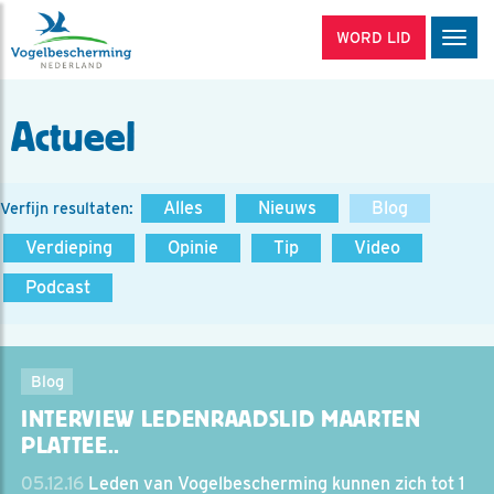
WORD LID
Men
Actueel
Alles
Nieuws
Blog
Verfijn resultaten:
Verdieping
Opinie
Tip
Video
Podcast
Blog
INTERVIEW LEDENRAADSLID MAARTEN
PLATTEE..
05.12.16
Leden van Vogelbescherming kunnen zich tot 1