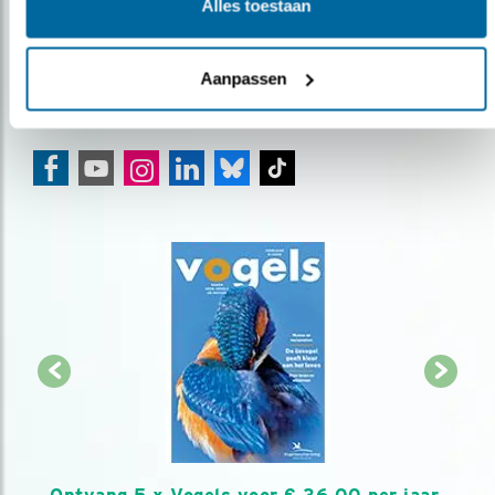
over vogels en activiteiten van Vogelbescherming.
Alles toestaan
AANMELDEN VOGELNIEUWS
Aanpassen
Volg ons via social media