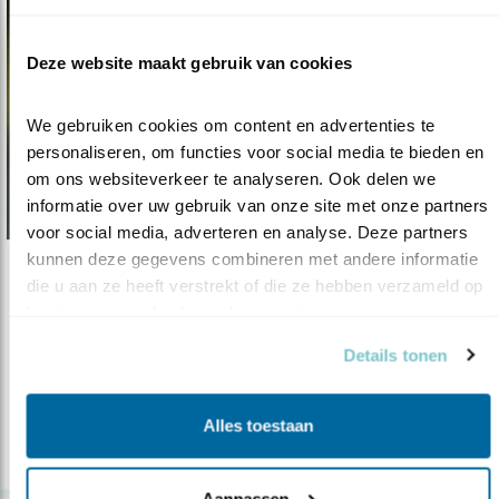
Deze website maakt gebruik van cookies
We gebruiken cookies om content en advertenties te 
personaliseren, om functies voor social media te bieden en 
om ons websiteverkeer te analyseren. Ook delen we 
informatie over uw gebruik van onze site met onze partners 
voor social media, adverteren en analyse. Deze partners 
kunnen deze gegevens combineren met andere informatie 
Nieuws
die u aan ze heeft verstrekt of die ze hebben verzameld op 
basis van uw gebruik van hun services.
Toekomst voor vogels op IJsselmeer
Details tonen
04.03.14
De visserij op schubvis wordt de komende
drie jaar gesloten.
Alles toestaan
lees meer
Aanpassen