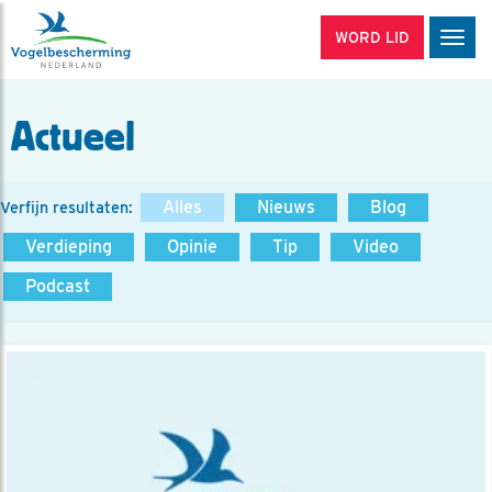
WORD LID
Men
Actueel
Alles
Nieuws
Blog
Verfijn resultaten:
Verdieping
Opinie
Tip
Video
Podcast