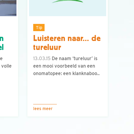
Tip
en
Luisteren naar… de
el
tureluur
de
13.03.15
De naam ‘tureluur’ is
 volle
een mooi voorbeeld van een
onomatopee: een klanknaboo..
lees meer