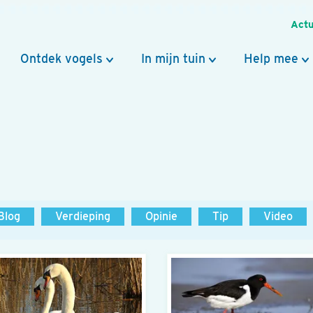
Actu
Ontdek vogels
In mijn tuin
Help mee
Blog
Verdieping
Opinie
Tip
Video