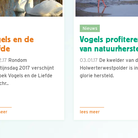
Nieuws
els en de
Vogels profiter
fde
van natuurherst
.17
Rondom
03.01.17
De kwelder van 
tijnsdag 2017 verschijnt
Holwerterwestpolder is in
oek Vogels en de Liefde
glorie hersteld.
chr..
meer
lees meer