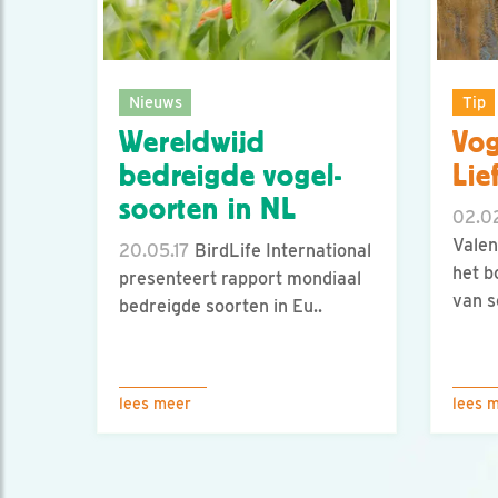
Nieuws
Tip
Wereldwijd
Vog
bedreigde vogel-
Lie
soorten in NL
02.02
Valen
20.05.17
BirdLife International
het b
presenteert rapport mondiaal
van s
bedreigde soorten in Eu..
lees meer
lees 