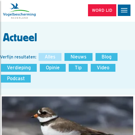
WORD LID
Men
Actueel
Alles
Nieuws
Blog
Verfijn resultaten:
Verdieping
Opinie
Tip
Video
Podcast