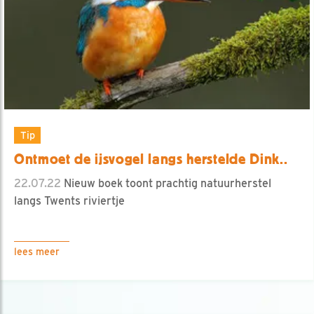
Tip
Ontmoet de ijsvogel langs herstelde Dink..
22.07.22
Nieuw boek toont prachtig natuurherstel
langs Twents riviertje
lees meer