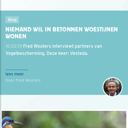
Blog
NIEMAND WIL IN BETONNEN WOESTIJNEN
WONEN
16.02.19
Fred Wouters interviewt partners van
Vogelbescherming. Deze keer: Vesteda.
lees meer
Door Fred Wouters