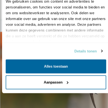
We gebruiken cookies om content en advertenties te 
personaliseren, om functies voor social media te bieden en 
lees meer
om ons websiteverkeer te analyseren. Ook delen we 
informatie over uw gebruik van onze site met onze partners 
voor social media, adverteren en analyse. Deze partners 
kunnen deze gegevens combineren met andere informatie 
die u aan ze heeft verstrekt of die ze hebben verzameld op 
basis van uw gebruik van hun services.
Details tonen
Alles toestaan
Aanpassen