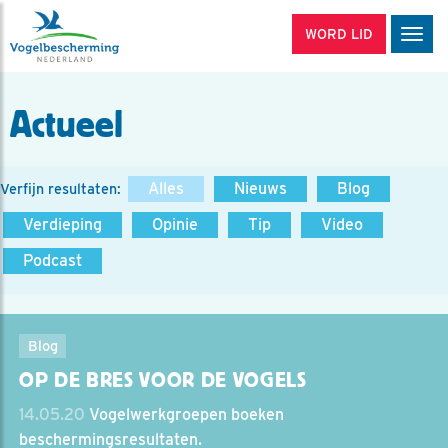
WORD LID
Men
Actueel
Alles
Nieuws
Blog
Verfijn resultaten:
Verdieping
Opinie
Tip
Video
Podcast
Blog
OP DE BRES VOOR DE VOGELS
14.05.20
Vogelwerkgroepen boeken
beschermingsresultaten.