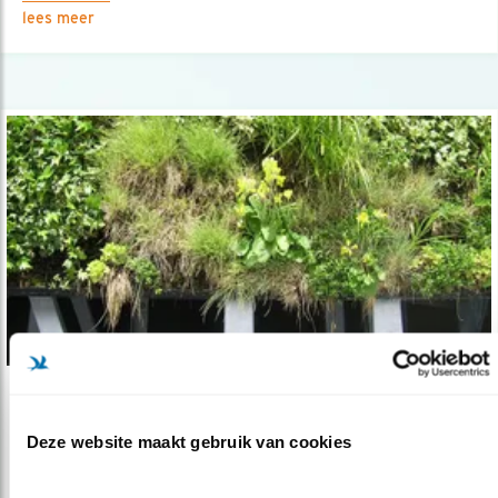
lees meer
Nieuws
Natuurinclusief Bouwen en Ontwerpen
Deze website maakt gebruik van cookies
01.08.19
De onafhankelijke jury van de Award is bekend.