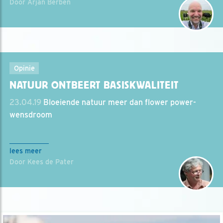
Door Arjan Berben
Opinie
NATUUR ONTBEERT BASISKWALITEIT
23.04.19
Bloeiende natuur meer dan flower power-
wensdroom
lees meer
Door Kees de Pater