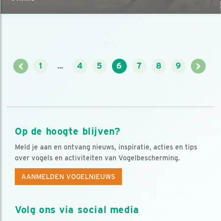
<
>
1
...
4
5
6
7
8
9
Op de hoogte blijven?
Meld je aan en ontvang nieuws, inspiratie, acties en tips
over vogels en activiteiten van Vogelbescherming.
AANMELDEN VOGELNIEUWS
Volg ons via social media