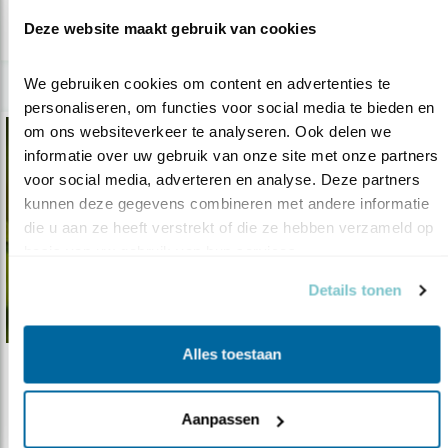
lees meer
Deze website maakt gebruik van cookies
We gebruiken cookies om content en advertenties te 
personaliseren, om functies voor social media te bieden en 
om ons websiteverkeer te analyseren. Ook delen we 
informatie over uw gebruik van onze site met onze partners 
voor social media, adverteren en analyse. Deze partners 
kunnen deze gegevens combineren met andere informatie 
die u aan ze heeft verstrekt of die ze hebben verzameld op 
basis van uw gebruik van hun services.
Details tonen
Alles toestaan
Tip
Nu te zien: de spotvogel
Aanpassen