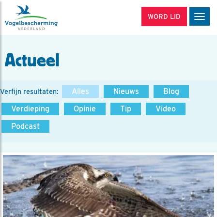
WORD LID
Men
Actueel
Alles
Nieuws
Blog
Verfijn resultaten:
Verdieping
Opinie
Tip
Video
Podcast