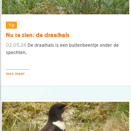
Tip
Nu te zien: de draaihals
02.05.24
De draaihals is een buitenbeentje onder de
spechten.
lees meer