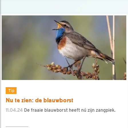
Tip
Nu te zien: de blauwborst
11.04.24
De fraaie blauwborst heeft nú zijn zangpiek.