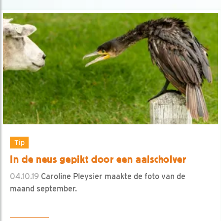
Tip
In de neus gepikt door een aalscholver
04.10.19
Caroline Pleysier maakte de foto van de
maand september.