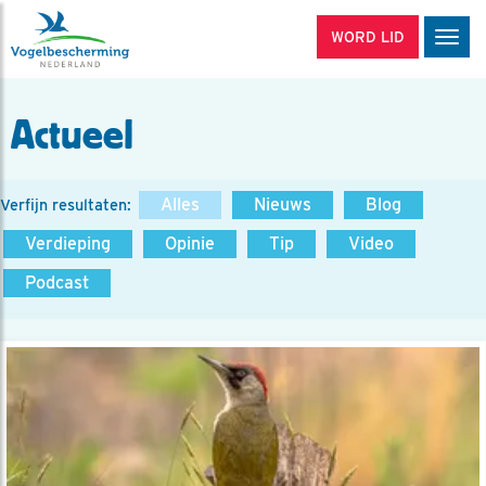
WORD LID
Men
Actueel
Alles
Nieuws
Blog
Verfijn resultaten:
Verdieping
Opinie
Tip
Video
Podcast