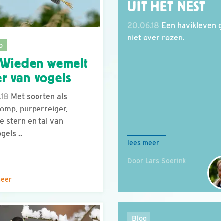
UIT HET NEST
20.06.18
Een havikleven 
niet over rozen.
o
 Wieden wemelt
r van vogels
.18
Met soorten als
omp, purperreiger,
e stern en tal van
gels ..
lees meer
Door Lars Soerink
meer
Blog