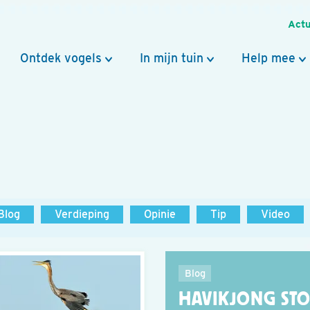
Actu
Ontdek vogels
In mijn tuin
Help mee
Blog
Verdieping
Opinie
Tip
Video
Blog
HAVIKJONG ST