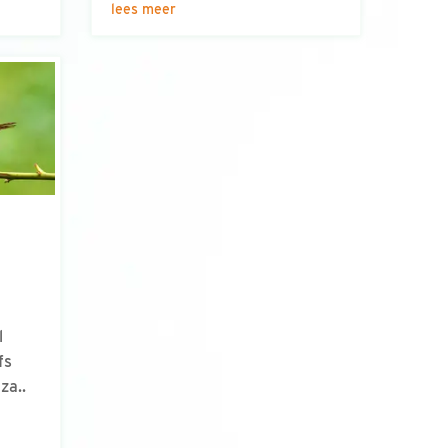
lees meer
l
fs
za..