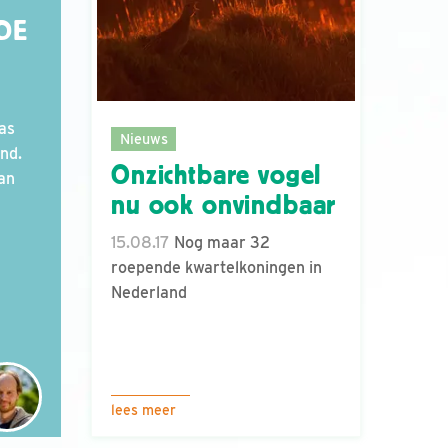
DE
as
Nieuws
and.
Onzichtbare vogel
van
nu ook onvindbaar
15.08.17
Nog maar 32
roepende kwartelkoningen in
Nederland
lees meer