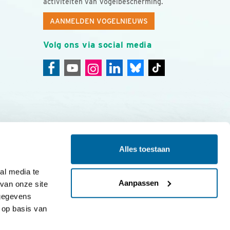
activiteiten van Vogelbescherming.
AANMELDEN VOGELNIEUWS
Volg ons via social media
Alles toestaan
ing
Colofon
l media te 
Aanpassen
an onze site 
gegevens 
op basis van 