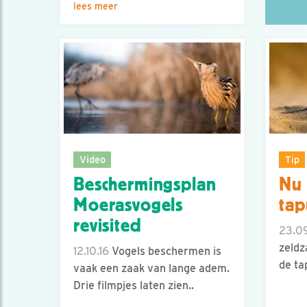
lees meer
Video
Tip
Beschermingsplan
Nu 
Moerasvogels
tap
revisited
23.09
zeldz
12.10.16
Vogels beschermen is
de ta
vaak een zaak van lange adem.
Drie filmpjes laten zien..