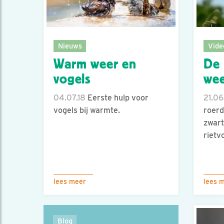
Nieuws
Vide
Warm weer en
De
vogels
wee
04.07.18
Eerste hulp voor
21.06
vogels bij warmte.
roerd
zwart
rietvo
lees meer
lees 
Blog