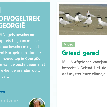
OFVOGELTREK
 GEORGIË
16
Vogels beschermen
op reis te gaan: mooier
Video
atuurbescherming niet
Griend gered
n! Kortgeleden stond ik
n heuveltop in Georgië.
16.11.16
Afgelopen voorjaa
n van de beste dagen met
bezocht ik Griend. Het kle
rekkende arenden ooit.
wat mysterieuze eilandje .
rvar..
meer
ars Soerink