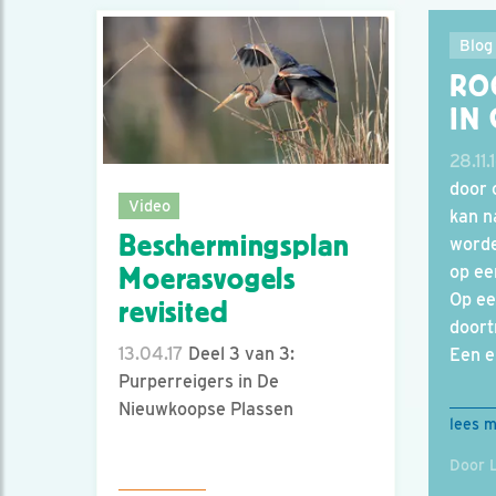
Blog
RO
IN
28.11.
door 
Video
kan n
Beschermingsplan
worde
op ee
Moerasvogels
Op ee
revisited
doort
13.04.17
Deel 3 van 3:
Een e
Purperreigers in De
Nieuwkoopse Plassen
lees 
Door L