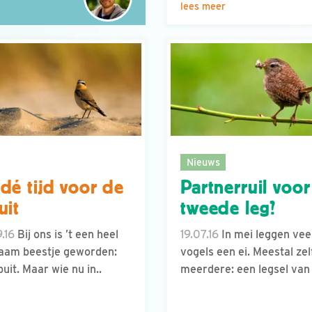
lees meer
Nieuws
dé tijd voor de
Partnerruil voor
uit
tweede leg?
.16
Bij ons is ’t een heel
19.07.16
In mei leggen vee
aam beestje geworden:
vogels een ei. Meestal zel
puit. Maar wie nu in..
meerdere: een legsel van 