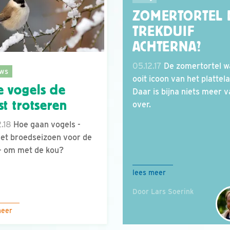
ZOMERTORTEL 
TREKDUIF
ACHTERNA?
05.12.17
De zomertortel w
ws
ooit icoon van het plattel
 vogels de
Daar is bijna niets meer 
st trotseren
over.
.18
Hoe gaan vogels -
et broedseizoen voor de
- om met de kou?
lees meer
Door Lars Soerink
meer