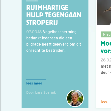
RUIMHARTIGE
HULP TEGENGAAN
STROPERIJ
07.03.18
Vogelbescherming
Nieu
bedankt iedereen die een
Hoe
bijdrage heeft geleverd om dit
vor
onrecht te bestrijden.
26.02
met h
deur 
lees meer
Door Lars Soerink
lees 